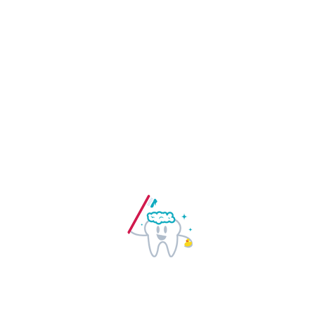
Nuestro compromiso con los pacientes
es ofrecerles un tratamiento de calidad
con el que el paciente pueda
encontrarse satisfecho.