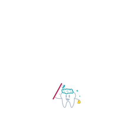
Nuestro compromiso con los pacientes
es ofrecerles un tratamiento de calidad
con el que el paciente pueda
encontrarse satisfecho.