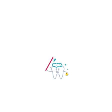
Nuestro compromiso con los pacientes
es ofrecerles un tratamiento de calidad
con el que el paciente pueda
encontrarse satisfecho.
Nuestra dirección
Calle Diego Hurtado de Mendoza, 12