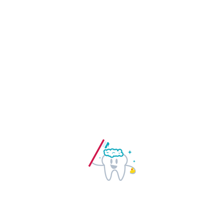
boca?
¿Tus dientes están cada vez más
desgastados y no sabes porqué?
¿Notas chasquidos cerca del oido al
abrir y/o cerrar la boca?
Si has respondido SÍ a alguna de estas
preguntas, posiblemente presentes
problemas en la articulación de la
mandíbula.
Las lesiones en la articulación
temporomandibular o ATM son
frecuentes en la población. Es
importante hacer un correcto
diganóstico y tratarlas si fuera
neceasario.